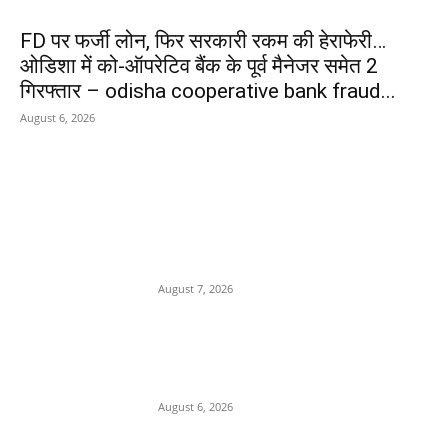
FD पर फर्जी लोन, फिर सरकारी रकम की हेराफेरी…
ओडिशा में को-ऑपरेटिव बैंक के पूर्व मैनेजर समेत 2
गिरफ्तार – odisha cooperative bank fraud...
August 6, 2026
POPULAR POSTS
किराए के बैंक खातों से चल रहा था
साइबर ठगी का खेल, पुलिस ने आरोपी
दबोचा
August 7, 2026
बच्चों के टिफिन में करें शामिल
छत्तीसगढ़िया बिस्किट रोटी, स्वाद के
साथ मिलेगा भरपूर पोषण, जानें रेसिपी
August 6, 2026