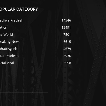
OPULAR CATEGORY
adhya Pradesh
14546
ation
13491
he World
7501
reaking News
6615
hhattisgarh
4679
ttar Pradesh
3936
cial Viral
3558