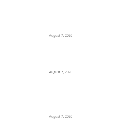
POPULAR POSTS
Department Of Public
Relations,M.P.
August 7, 2026
नर्मदापुरम में मिलावटखोरों पर खाद्य
विभाग का शिकंजा,दो दिन में 400
किलो से ज्यादा संदिग्ध घी किया जप्त,
August 7, 2026
प्रेम प्रसंग के चलते युवक की युवती
के पिता और मामा ने एक अन्य के साथ
मिलकर की हत्या, पुलिस ने 3 आरोपी
किए...
August 7, 2026
POPULAR CATEGORY