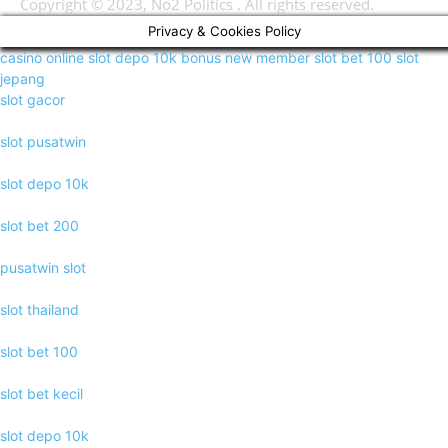
Copyright © 2023, No2 Politics . All rights reserved.
Privacy & Cookies Policy
casino online
slot depo 10k
bonus new member
slot bet 100
slot
jepang
slot gacor
slot pusatwin
slot depo 10k
slot bet 200
pusatwin slot
slot thailand
slot bet 100
slot bet kecil
slot depo 10k