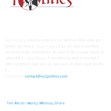
ABOUT US
No2 Politics मध्यप्रदेश/छत्तीसगढ़ से नो2 पॉलिटिक्स मीडिया सर्विस द्वारा
संचालित न्यूज पोर्टल है। No2 Politics में देश और प्रदेश के राजनीतिक
घटनाक्रमों पर बेहद सटीक विश्लेषण और खबरों के पीछे का मतलब समझाने की
कोशिश होती है। No2 Politics में जानकारियां और खबरें तो तमाम होती हैं
लेकिन प्रस्तुतीकरण सबसे अलग और बेहतर करने की कोशिश इसकी खासयित
है।
Contact us:
contact@no2politics.com
FOLLOW US
Twitter
Facebook
Instagram
Whatsapp
Share