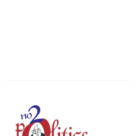
Madhya Pradesh
14551
Nation
13496
The World
7502
Breaking News
6620
Chhattisgarh
4679
Uttar Pradesh
3936
Social Viral
3563