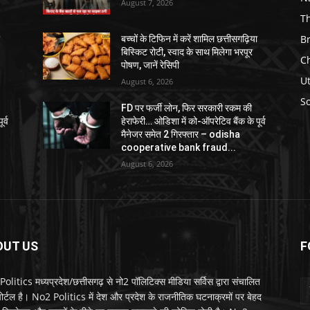
August 7, 2026
T
B
ा
बच्चों के टिफिन में करें शामिल छत्तीसगढ़िया
बिस्किट रोटी, स्वाद के साथ मिलेगा भरपूर
C
पोषण, जानें रेसिपी
U
August 6, 2026
So
FD पर फर्जी लोन, फिर सरकारी रकम की
र्व
हेराफेरी… ओडिशा में को-ऑपरेटिव बैंक के पूर्व
मैनेजर समेत 2 गिरफ्तार – odisha
cooperative bank fraud...
August 6, 2026
OUT US
F
litics मध्यप्रदेश/छत्तीसगढ़ से नो2 पॉलिटिक्स मीडिया सर्विस द्वारा संचालित
 पोर्टल है। No2 Politics में देश और प्रदेश के राजनीतिक घटनाक्रमों पर बेहद