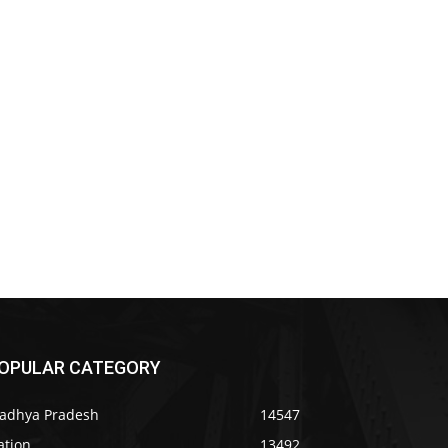
OPULAR CATEGORY
adhya Pradesh
14547
ation
13492