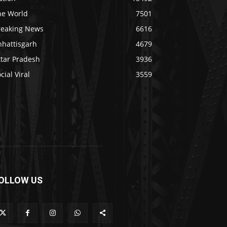
he World
7501
reaking News
6616
hhattisgarh
4679
ttar Pradesh
3936
cial Viral
3559
OLLOW US