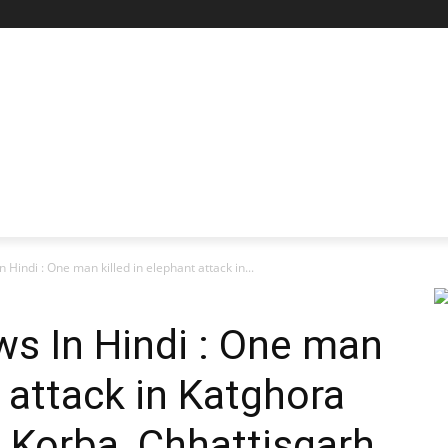
 Hindi : One man killed in elephant attack in...
s In Hindi : One man
t attack in Katghora
f Korba, Chhattisgarh