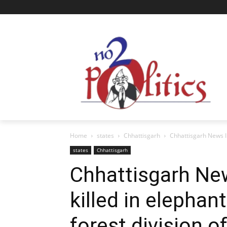
Home
states
Chhattisgarh
Chhattisgarh News In
states
Chhattisgarh
Chhattisgarh New
killed in elephan
forest division o