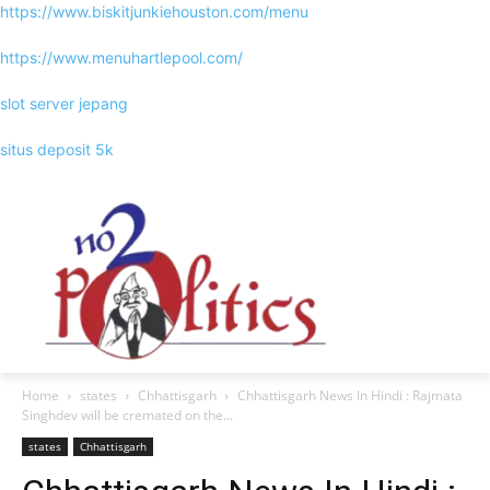
https://www.biskitjunkiehouston.com/menu
https://www.menuhartlepool.com/
slot server jepang
situs deposit 5k
Home
states
Chhattisgarh
Chhattisgarh News In Hindi : Rajmata
Singhdev will be cremated on the...
states
Chhattisgarh