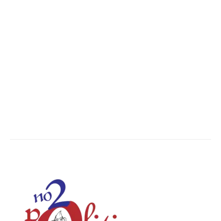
Madhya Pradesh
14553
Nation
13498
The World
7502
Breaking News
6622
Chhattisgarh
4679
Uttar Pradesh
3936
Social Viral
3564