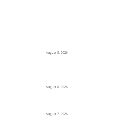
POPULAR POSTS
कलेक्टर मृणाल मीणा की कार्यवाही से
लापरवाह ओर भ्रस्टाचारी
अधिकारियों में हड़कम्प,अब ईशानगर
प्राचार्य को किया निलंबित
August 8, 2026
IIT दिल्ली दीक्षांत समारोह में PM
मोदी का हल्का-फुल्का अंदाज, बोले
—“मैं तो बाबा बागेश्वर नहीं हूं…”
August 8, 2026
Department Of Public
Relations,M.P.
August 7, 2026
POPULAR CATEGORY