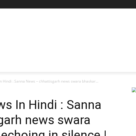
n Hindi : Sanna News – chhattisgarh news swara bhaskar...
s In Hindi : Sanna
garh news swara
echoing in silence |