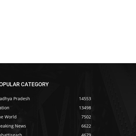
OPULAR CATEGORY
adhya Pradesh
14553
ation
13498
he World
7502
reaking News
6622
hhattisgarh
4679