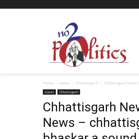
Home
states
Chhattisgarh
Chhattisgarh News I
states
Chhattisgarh
Chhattisgarh New
News – chhattis
bhaskar a sound 