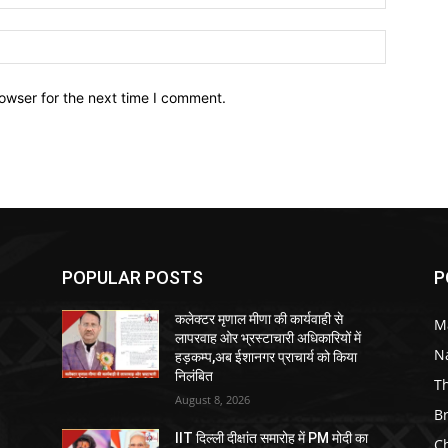
owser for the next time I comment.
POPULAR POSTS
P
कलेक्टर मृणाल मीणा की कार्यवाही से
M
लापरवाह ओर भ्रस्टाचारी अधिकारियों में
N
हड़कम्प,अब ईशानगर प्राचार्य को किया
निलंबित
T
August 8, 2026
B
IIT दिल्ली दीक्षांत समारोह में PM मोदी का
C