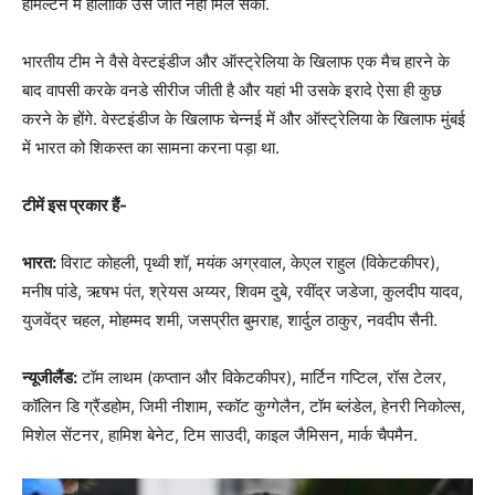
हेमिल्टन में हालांकि उसे जीत नहीं मिल सकी.
भारतीय टीम ने वैसे वेस्टइंडीज और ऑस्ट्रेलिया के खिलाफ एक मैच हारने के
बाद वापसी करके वनडे सीरीज जीती है और यहां भी उसके इरादे ऐसा ही कुछ
करने के होंगे. वेस्टइंडीज के खिलाफ चेन्नई में और ऑस्ट्रेलिया के खिलाफ मुंबई
में भारत को शिकस्त का सामना करना पड़ा था.
टीमें इस प्रकार हैं-
भारत:
विराट कोहली, पृथ्वी शॉ, मयंक अग्रवाल, केएल राहुल (विकेटकीपर),
मनीष पांडे, ऋषभ पंत, श्रेयस अय्यर, शिवम दुबे, रवींद्र जडेजा, कुलदीप यादव,
युजवेंद्र चहल, मोहम्मद शमी, जसप्रीत बुमराह, शार्दुल ठाकुर, नवदीप सैनी.
न्यूजीलैंड:
टॉम लाथम (कप्तान और विकेटकीपर), मार्टिन गप्टिल, रॉस टेलर,
कॉलिन डि ग्रैंडहोम, जिमी नीशाम, स्कॉट कुग्गेलैन, टॉम ब्लंडेल, हेनरी निकोल्स,
मिशेल सेंटनर, हामिश बेनेट, टिम साउदी, काइल जैमिसन, मार्क चैपमैन.