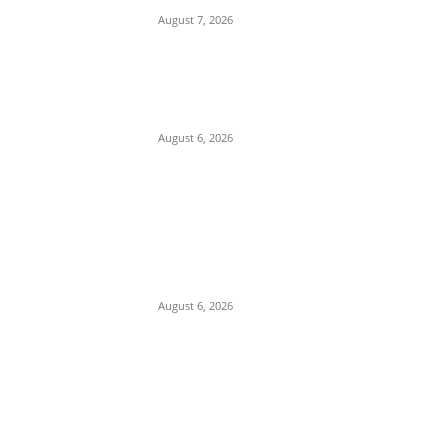
August 7, 2026
बच्चों के टिफिन में करें शामिल
छत्तीसगढ़िया बिस्किट रोटी, स्वाद के
साथ मिलेगा भरपूर पोषण, जानें रेसिपी
August 6, 2026
FD पर फर्जी लोन, फिर सरकारी रकम
की हेराफेरी… ओडिशा में को-ऑपरेटिव
बैंक के पूर्व मैनेजर समेत 2 गिरफ्तार –
odisha cooperative bank
fraud...
August 6, 2026
POPULAR CATEGORY
Madhya Pradesh
14547
Nation
13492