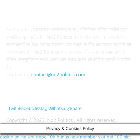
ABOUT US
No2 Politics मध्यप्रदेश/छत्तीसगढ़ से नो2 पॉलिटिक्स मीडिया सर्विस द्वारा
संचालित न्यूज पोर्टल है। No2 Politics में देश और प्रदेश के राजनीतिक
घटनाक्रमों पर बेहद सटीक विश्लेषण और खबरों के पीछे का मतलब समझाने की
कोशिश होती है। No2 Politics में जानकारियां और खबरें तो तमाम होती हैं
लेकिन प्रस्तुतीकरण सबसे अलग और बेहतर करने की कोशिश इसकी खासयित
है।
Contact us:
contact@no2politics.com
FOLLOW US
Twitter
Facebook
Instagram
Whatsapp
Share
Copyright © 2023, No2 Politics . All rights reserved.
Privacy & Cookies Policy
casino online
slot depo 10k
bonus new member
slot bet 100
slot