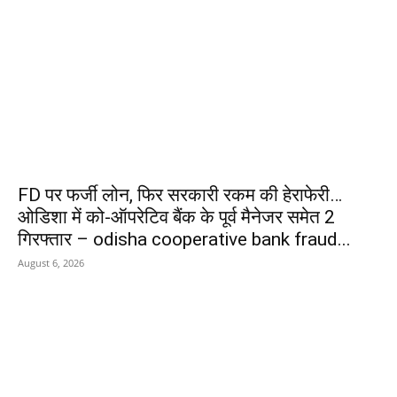
FD पर फर्जी लोन, फिर सरकारी रकम की हेराफेरी…
ओडिशा में को-ऑपरेटिव बैंक के पूर्व मैनेजर समेत 2
गिरफ्तार – odisha cooperative bank fraud...
August 6, 2026
POPULAR POSTS
किराए के बैंक खातों से चल रहा था
साइबर ठगी का खेल, पुलिस ने आरोपी
दबोचा