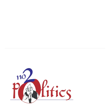
The World
7501
Breaking News
6616
Chhattisgarh
4679
Uttar Pradesh
3936
Social Viral
3559