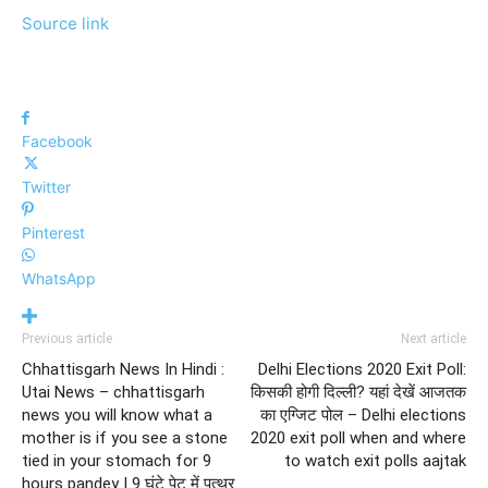
Source link
Facebook
Twitter
Pinterest
WhatsApp
Previous article
Next article
Chhattisgarh News In Hindi :
Delhi Elections 2020 Exit Poll:
Utai News – chhattisgarh
किसकी होगी दिल्ली? यहां देखें आजतक
news you will know what a
का एग्जिट पोल – Delhi elections
mother is if you see a stone
2020 exit poll when and where
tied in your stomach for 9
to watch exit polls aajtak
hours pandey | 9 घंटे पेट में पत्थर