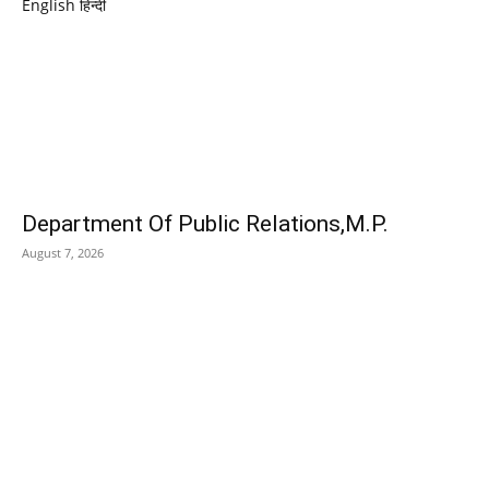
English
हिन्दी
EDITOR PICKS
Department Of Public Relations,M.P.
August 7, 2026