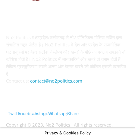
ABOUT US
No2 Politics मध्यप्रदेश/छत्तीसगढ़ से नो2 पॉलिटिक्स मीडिया सर्विस द्वारा
संचालित न्यूज पोर्टल है। No2 Politics में देश और प्रदेश के राजनीतिक
घटनाक्रमों पर बेहद सटीक विश्लेषण और खबरों के पीछे का मतलब समझाने की
कोशिश होती है। No2 Politics में जानकारियां और खबरें तो तमाम होती हैं
लेकिन प्रस्तुतीकरण सबसे अलग और बेहतर करने की कोशिश इसकी खासयित
है।
Contact us:
contact@no2politics.com
FOLLOW US
Twitter
Facebook
Instagram
Whatsapp
Share
Copyright © 2023, No2 Politics . All rights reserved.
Privacy & Cookies Policy