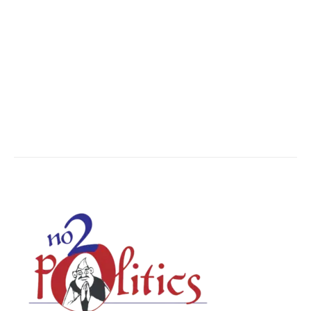
Nation
13496
The World
7502
Breaking News
6620
Chhattisgarh
4679
Uttar Pradesh
3936
Social Viral
3563