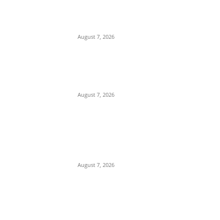
Department Of Public
Relations,M.P.
August 7, 2026
नर्मदापुरम में मिलावटखोरों पर खाद्य
विभाग का शिकंजा,दो दिन में 400
किलो से ज्यादा संदिग्ध घी किया जप्त,
August 7, 2026
प्रेम प्रसंग के चलते युवक की युवती
के पिता और मामा ने एक अन्य के साथ
मिलकर की हत्या, पुलिस ने 3 आरोपी
किए...
August 7, 2026
POPULAR CATEGORY
Madhya Pradesh
14551