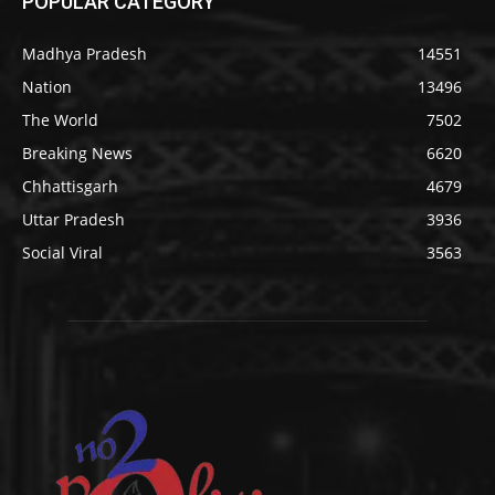
POPULAR CATEGORY
Madhya Pradesh
14551
Nation
13496
The World
7502
Breaking News
6620
Chhattisgarh
4679
Uttar Pradesh
3936
Social Viral
3563