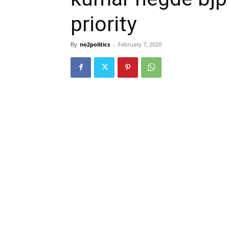
priority
By
no2politics
-
February 7, 2020