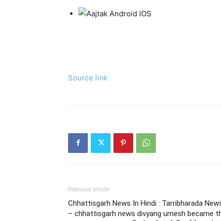
Source link
Previous article
Chhattisgarh News In Hindi : Tarribharada New
– chhattisgarh news divyang umesh became t