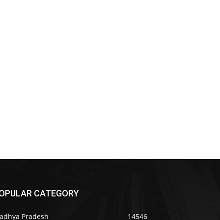
OPULAR CATEGORY
adhya Pradesh
14546