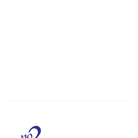
POPULAR CATEGORY
Madhya Pradesh
14551
Nation
13496
The World
7502
Breaking News
6620
Chhattisgarh
4679
Uttar Pradesh
3936
Social Viral
3563