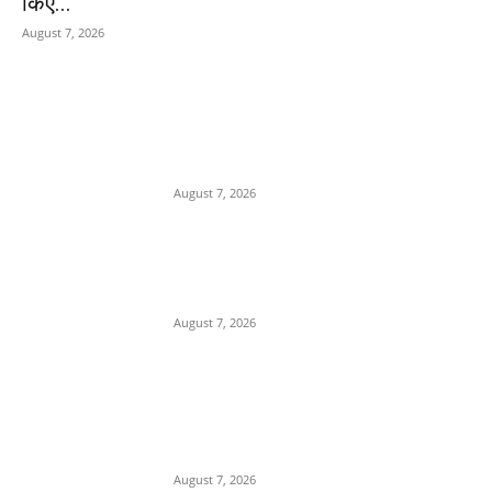
किए...
August 7, 2026
POPULAR POSTS
Department Of Public
Relations,M.P.
August 7, 2026
नर्मदापुरम में मिलावटखोरों पर खाद्य
विभाग का शिकंजा,दो दिन में 400
किलो से ज्यादा संदिग्ध घी किया जप्त,
August 7, 2026
प्रेम प्रसंग के चलते युवक की युवती
के पिता और मामा ने एक अन्य के साथ
मिलकर की हत्या, पुलिस ने 3 आरोपी
किए...
August 7, 2026