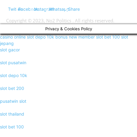
Twitter
Facebook
Instagram
Whatsapp
Share
Copyright © 2023, No2 Politics . All rights reserved.
Privacy & Cookies Policy
casino online
slot depo 10k
bonus new member
slot bet 100
slot
jepang
slot gacor
slot pusatwin
slot depo 10k
slot bet 200
pusatwin slot
slot thailand
slot bet 100