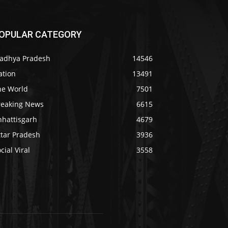
OPULAR CATEGORY
adhya Pradesh
14546
ation
13491
he World
7501
reaking News
6615
hhattisgarh
4679
ttar Pradesh
3936
cial Viral
3558