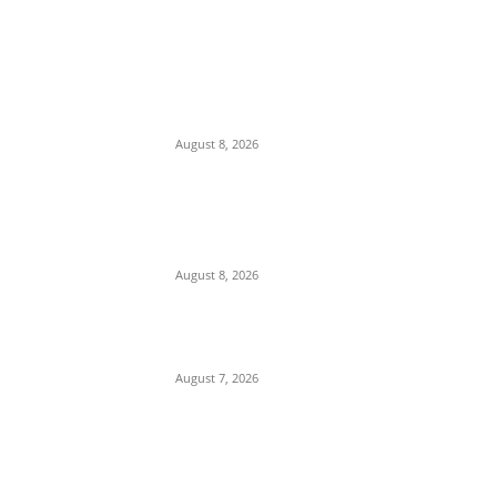
कलेक्टर मृणाल मीणा की कार्यवाही से
लापरवाह ओर भ्रस्टाचारी
अधिकारियों में हड़कम्प,अब ईशानगर
प्राचार्य को किया निलंबित
August 8, 2026
IIT दिल्ली दीक्षांत समारोह में PM
मोदी का हल्का-फुल्का अंदाज, बोले
—“मैं तो बाबा बागेश्वर नहीं हूं…”
August 8, 2026
Department Of Public
Relations,M.P.
August 7, 2026
POPULAR CATEGORY
Madhya Pradesh
14553