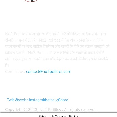
ABOUT US
No2 Politics मध्यप्रदेश/छत्तीसगढ़ से नो2 पॉलिटिक्स मीडिया सर्विस द्वारा
संचालित न्यूज पोर्टल है। No2 Politics में देश और प्रदेश के राजनीतिक
घटनाक्रमों पर बेहद सटीक विश्लेषण और खबरों के पीछे का मतलब समझाने की
कोशिश होती है। No2 Politics में जानकारियां और खबरें तो तमाम होती हैं
लेकिन प्रस्तुतीकरण सबसे अलग और बेहतर करने की कोशिश इसकी खासयित
है।
Contact us:
contact@no2politics.com
FOLLOW US
Twitter
Facebook
Instagram
Whatsapp
Share
Copyright © 2023, No2 Politics . All rights reserved.
Privacy & Cookies Policy