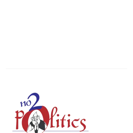
Nation
13498
The World
7502
Breaking News
6622
Chhattisgarh
4679
Uttar Pradesh
3936
Social Viral
3564