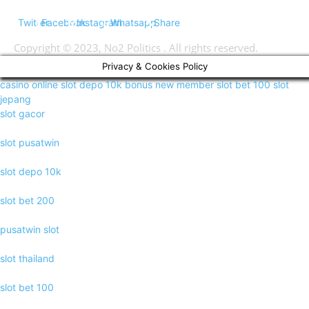
Twitter
Facebook
Instagram
Whatsapp
Share
Copyright © 2023, No2 Politics . All rights reserved.
Privacy & Cookies Policy
casino online
slot depo 10k
bonus new member
slot bet 100
slot
jepang
slot gacor
slot pusatwin
slot depo 10k
slot bet 200
pusatwin slot
slot thailand
slot bet 100