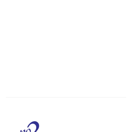
POPULAR CATEGORY
Madhya Pradesh
14557
Nation
13502
The World
7502
Breaking News
6626
Chhattisgarh
4679
Uttar Pradesh
3936
Social Viral
3568