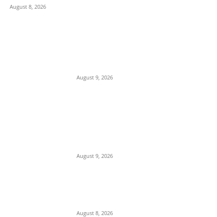
August 8, 2026
POPULAR POSTS
MP में चार नई सीधी उड़ानें शुरू,
CM मोहन यादव करेंगे शुभारंभ
August 9, 2026
सीसीटीवी और इलेक्ट्रॉनिक साक्ष्यों ने
बदली जांच की दिशा, हत्या के पीछे
विरोधियों को फंसाने की साजिश का
खुलासा
August 9, 2026
इटारसी-जबलपुर रेल यात्रियों के लिए
बड़ी खुशखबरी, रोज चलेगी नई पैसेंजर
ट्रेन, जानें पूरा टाइमटेबल
August 8, 2026