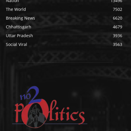
Nation
13496
The World
7502
Breaking News
6620
Chhattisgarh
4679
Uttar Pradesh
3936
Social Viral
3563