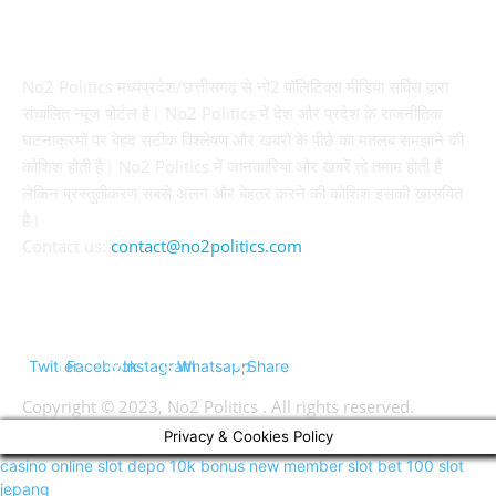
ABOUT US
No2 Politics मध्यप्रदेश/छत्तीसगढ़ से नो2 पॉलिटिक्स मीडिया सर्विस द्वारा
संचालित न्यूज पोर्टल है। No2 Politics में देश और प्रदेश के राजनीतिक
घटनाक्रमों पर बेहद सटीक विश्लेषण और खबरों के पीछे का मतलब समझाने की
कोशिश होती है। No2 Politics में जानकारियां और खबरें तो तमाम होती हैं
लेकिन प्रस्तुतीकरण सबसे अलग और बेहतर करने की कोशिश इसकी खासयित
है।
Contact us:
contact@no2politics.com
FOLLOW US
Twitter
Facebook
Instagram
Whatsapp
Share
Copyright © 2023, No2 Politics . All rights reserved.
Privacy & Cookies Policy
casino online
slot depo 10k
bonus new member
slot bet 100
slot
jepang