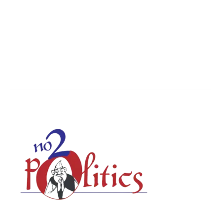
Breaking News
6616
Chhattisgarh
4679
Uttar Pradesh
3936
Social Viral
3559