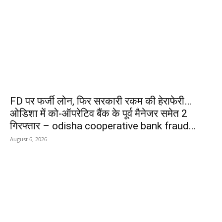
FD पर फर्जी लोन, फिर सरकारी रकम की हेराफेरी…
ओडिशा में को-ऑपरेटिव बैंक के पूर्व मैनेजर समेत 2
गिरफ्तार – odisha cooperative bank fraud...
August 6, 2026
POPULAR POSTS
किराए के बैंक खातों से चल रहा था
साइबर ठगी का खेल, पुलिस ने आरोपी
दबोचा