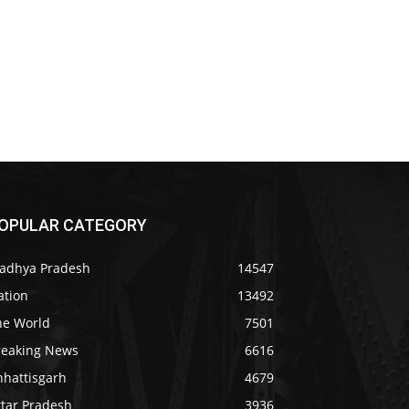
OPULAR CATEGORY
adhya Pradesh
14547
ation
13492
he World
7501
reaking News
6616
hhattisgarh
4679
ttar Pradesh
3936