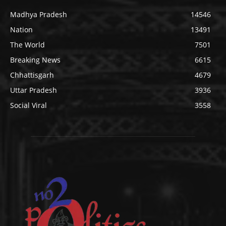
Madhya Pradesh
14546
Nation
13491
The World
7501
Breaking News
6615
Chhattisgarh
4679
Uttar Pradesh
3936
Social Viral
3558