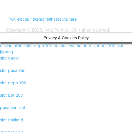
Twitter
Facebook
Instagram
Whatsapp
Share
Copyright © 2023, No2 Politics . All rights reserved.
Privacy & Cookies Policy
casino online
slot depo 10k
bonus new member
slot bet 100
slot
jepang
slot gacor
slot pusatwin
slot depo 10k
slot bet 200
pusatwin slot
slot thailand