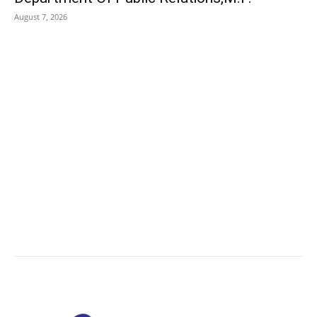
August 7, 2026
POPULAR CATEGORY
Madhya Pradesh
14553
Nation
13498
The World
7502
Breaking News
6622
Chhattisgarh
4679
Uttar Pradesh
3936
Social Viral
3564