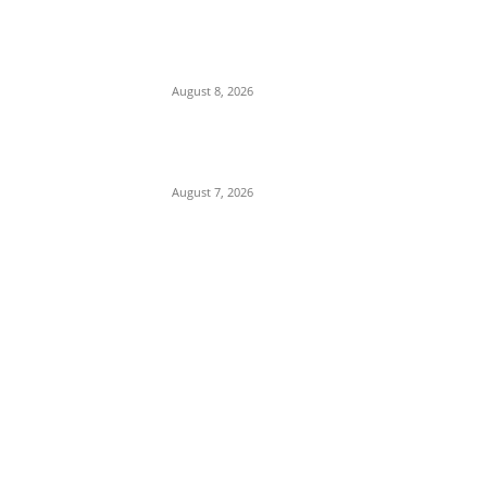
IIT दिल्ली दीक्षांत समारोह में PM
मोदी का हल्का-फुल्का अंदाज, बोले
—“मैं तो बाबा बागेश्वर नहीं हूं…”
August 8, 2026
Department Of Public
Relations,M.P.
August 7, 2026
POPULAR POSTS