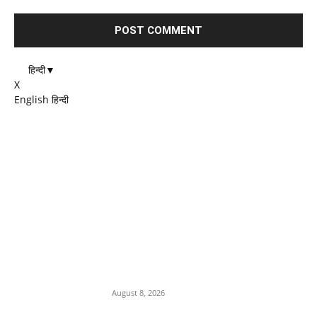
हिन्दी
▼
X
English
हिन्दी
EDITOR PICKS
कलेक्टर मृणाल मीणा की कार्यवाही से
लापरवाह ओर भ्रस्टाचारी
अधिकारियों में हड़कम्प,अब ईशानगर
प्राचार्य को किया निलंबित
August 8, 2026