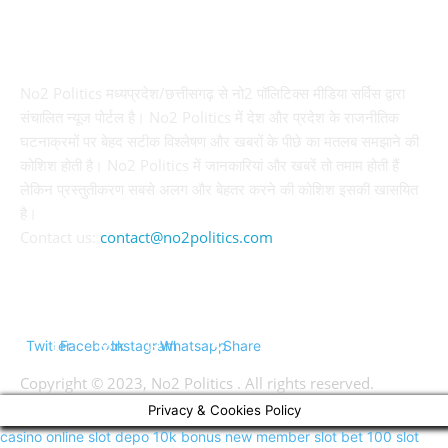
ABOUT US
No2 Politics मध्यप्रदेश/छत्तीसगढ़ से नो2 पॉलिटिक्स मीडिया सर्विस द्वारा
संचालित न्यूज पोर्टल है। No2 Politics में देश और प्रदेश के राजनीतिक
घटनाक्रमों पर बेहद सटीक विश्लेषण और खबरों के पीछे का मतलब समझाने की
कोशिश होती है। No2 Politics में जानकारियां और खबरें तो तमाम होती हैं
लेकिन प्रस्तुतीकरण सबसे अलग और बेहतर करने की कोशिश इसकी खासयित
है।
Contact us:
contact@no2politics.com
FOLLOW US
Twitter
Facebook
Instagram
Whatsapp
Share
Copyright © 2023, No2 Politics . All rights reserved.
Privacy & Cookies Policy
casino online
slot depo 10k
bonus new member
slot bet 100
slot