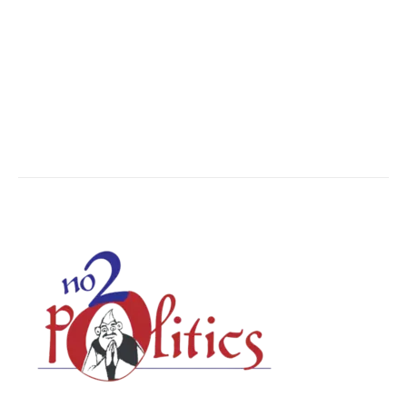
The World
7502
Breaking News
6620
Chhattisgarh
4679
Uttar Pradesh
3936
Social Viral
3563