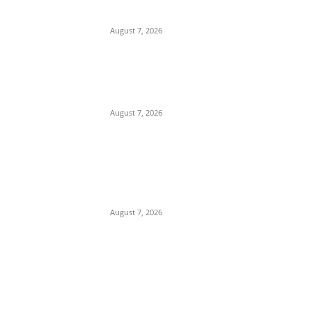
Relations,M.P.
August 7, 2026
नर्मदापुरम में मिलावटखोरों पर खाद्य
विभाग का शिकंजा,दो दिन में 400
किलो से ज्यादा संदिग्ध घी किया जप्त,
August 7, 2026
प्रेम प्रसंग के चलते युवक की युवती
के पिता और मामा ने एक अन्य के साथ
मिलकर की हत्या, पुलिस ने 3 आरोपी
किए...
August 7, 2026
POPULAR CATEGORY
Madhya Pradesh
14551
Nation
13496