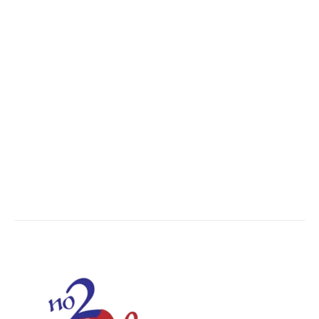
POPULAR CATEGORY
Madhya Pradesh
14551
Nation
13496
The World
7502
Breaking News
6620
Chhattisgarh
4679
Uttar Pradesh
3936
Social Viral
3563