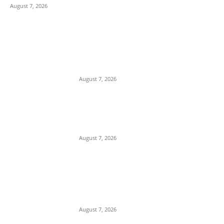
August 7, 2026
POPULAR POSTS
Department Of Public
Relations,M.P.
August 7, 2026
नर्मदापुरम में मिलावटखोरों पर खाद्य
विभाग का शिकंजा,दो दिन में 400
किलो से ज्यादा संदिग्ध घी किया जप्त,
August 7, 2026
प्रेम प्रसंग के चलते युवक की युवती
के पिता और मामा ने एक अन्य के साथ
मिलकर की हत्या, पुलिस ने 3 आरोपी
किए...
August 7, 2026