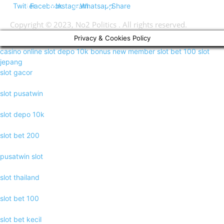
Twitter
Facebook
Instagram
Whatsapp
Share
Copyright © 2023, No2 Politics . All rights reserved.
Privacy & Cookies Policy
casino online
slot depo 10k
bonus new member
slot bet 100
slot
jepang
slot gacor
slot pusatwin
slot depo 10k
slot bet 200
pusatwin slot
slot thailand
slot bet 100
slot bet kecil