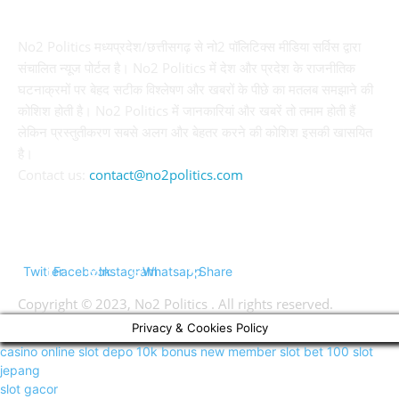
No2 Politics मध्यप्रदेश/छत्तीसगढ़ से नो2 पॉलिटिक्स मीडिया सर्विस द्वारा
संचालित न्यूज पोर्टल है। No2 Politics में देश और प्रदेश के राजनीतिक
घटनाक्रमों पर बेहद सटीक विश्लेषण और खबरों के पीछे का मतलब समझाने की
कोशिश होती है। No2 Politics में जानकारियां और खबरें तो तमाम होती हैं
लेकिन प्रस्तुतीकरण सबसे अलग और बेहतर करने की कोशिश इसकी खासयित
है।
Contact us:
contact@no2politics.com
FOLLOW US
Twitter
Facebook
Instagram
Whatsapp
Share
Copyright © 2023, No2 Politics . All rights reserved.
Privacy & Cookies Policy
casino online
slot depo 10k
bonus new member
slot bet 100
slot
jepang
slot gacor