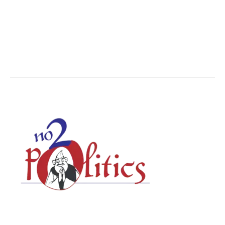
Breaking News
6620
Chhattisgarh
4679
Uttar Pradesh
3936
Social Viral
3563
ABOUT US