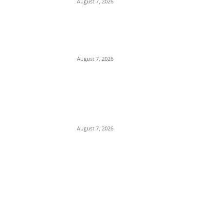
August 7, 2026
नर्मदापुरम में मिलावटखोरों पर खाद्य
विभाग का शिकंजा,दो दिन में 400
किलो से ज्यादा संदिग्ध घी किया जप्त,
August 7, 2026
प्रेम प्रसंग के चलते युवक की युवती
के पिता और मामा ने एक अन्य के साथ
मिलकर की हत्या, पुलिस ने 3 आरोपी
किए...
August 7, 2026
POPULAR CATEGORY
Madhya Pradesh
14551
Nation
13496
The World
7502