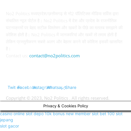
No2 Politics मध्यप्रदेश/छत्तीसगढ़ से नो2 पॉलिटिक्स मीडिया सर्विस द्वारा
संचालित न्यूज पोर्टल है। No2 Politics में देश और प्रदेश के राजनीतिक
घटनाक्रमों पर बेहद सटीक विश्लेषण और खबरों के पीछे का मतलब समझाने की
कोशिश होती है। No2 Politics में जानकारियां और खबरें तो तमाम होती हैं
लेकिन प्रस्तुतीकरण सबसे अलग और बेहतर करने की कोशिश इसकी खासयित
है।
Contact us:
contact@no2politics.com
FOLLOW US
Twitter
Facebook
Instagram
Whatsapp
Share
Copyright © 2023, No2 Politics . All rights reserved.
Privacy & Cookies Policy
casino online
slot depo 10k
bonus new member
slot bet 100
slot
jepang
slot gacor