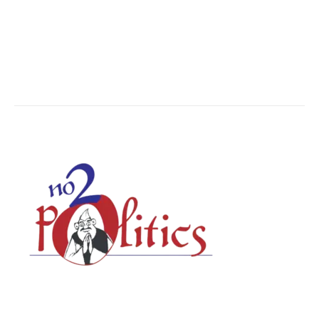
Chhattisgarh
4679
Uttar Pradesh
3936
Social Viral
3559
ABOUT US