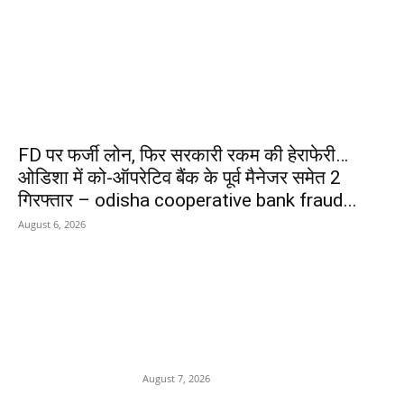
FD पर फर्जी लोन, फिर सरकारी रकम की हेराफेरी…
ओडिशा में को-ऑपरेटिव बैंक के पूर्व मैनेजर समेत 2
गिरफ्तार – odisha cooperative bank fraud...
August 6, 2026
POPULAR POSTS
किराए के बैंक खातों से चल रहा था
साइबर ठगी का खेल, पुलिस ने आरोपी
दबोचा
August 7, 2026