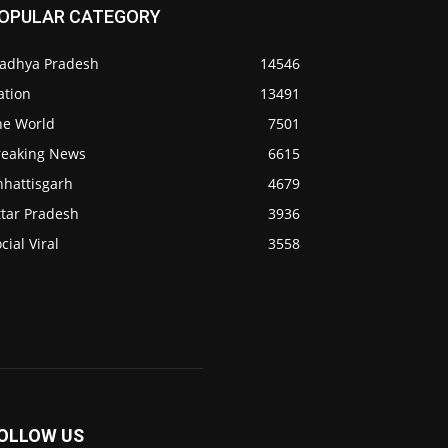
OPULAR CATEGORY
adhya Pradesh
14546
ation
13491
he World
7501
reaking News
6615
hhattisgarh
4679
ttar Pradesh
3936
cial Viral
3558
OLLOW US