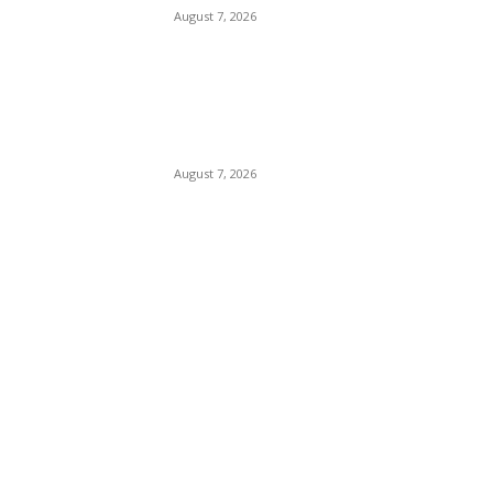
August 7, 2026
प्रेम प्रसंग के चलते युवक की युवती
के पिता और मामा ने एक अन्य के साथ
मिलकर की हत्या, पुलिस ने 3 आरोपी
किए...
August 7, 2026
POPULAR CATEGORY
Madhya Pradesh
14551
Nation
13496
The World
7502
Breaking News
6620
Chhattisgarh
4679
Uttar Pradesh
3936
Social Viral
3563