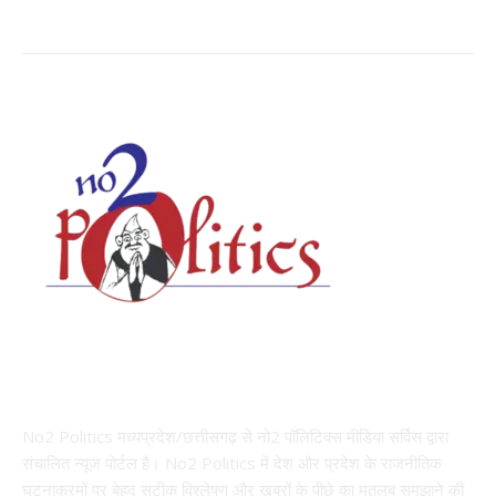
ABOUT US
No2 Politics मध्यप्रदेश/छत्तीसगढ़ से नो2 पॉलिटिक्स मीडिया सर्विस द्वारा
संचालित न्यूज पोर्टल है। No2 Politics में देश और प्रदेश के राजनीतिक
घटनाक्रमों पर बेहद सटीक विश्लेषण और खबरों के पीछे का मतलब समझाने की