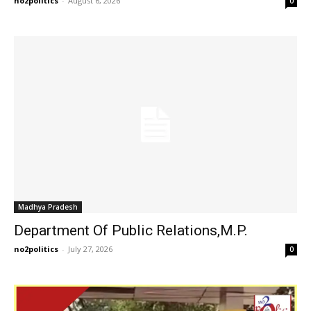
no2politics
-
August 6, 2026
0
Madhya Pradesh
Department Of Public Relations,M.P.
no2politics
-
July 27, 2026
0