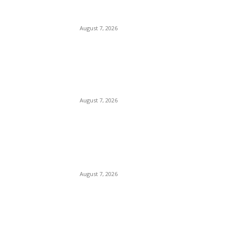
विभाग का शिकंजा,दो दिन में 400
किलो से ज्यादा संदिग्ध घी किया जप्त,
August 7, 2026
प्रेम प्रसंग के चलते युवक की युवती
के पिता और मामा ने एक अन्य के साथ
मिलकर की हत्या, पुलिस ने 3 आरोपी
किए...
August 7, 2026
POPULAR POSTS
Department Of Public
Relations,M.P.
August 7, 2026
नर्मदापुरम में मिलावटखोरों पर खाद्य
विभाग का शिकंजा,दो दिन में 400
किलो से ज्यादा संदिग्ध घी किया जप्त,