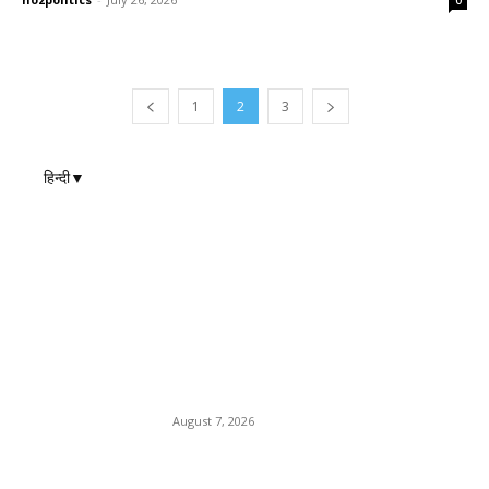
1
2
3
हिन्दी
▼
EDITOR PICKS
Department Of Public
Relations,M.P.
August 7, 2026
नर्मदापुरम में मिलावटखोरों पर खाद्य