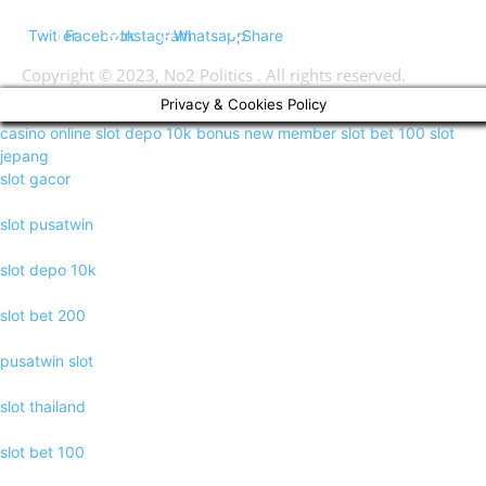
Twitter
Facebook
Instagram
Whatsapp
Share
Copyright © 2023, No2 Politics . All rights reserved.
Privacy & Cookies Policy
casino online
slot depo 10k
bonus new member
slot bet 100
slot
jepang
slot gacor
slot pusatwin
slot depo 10k
slot bet 200
pusatwin slot
slot thailand
slot bet 100