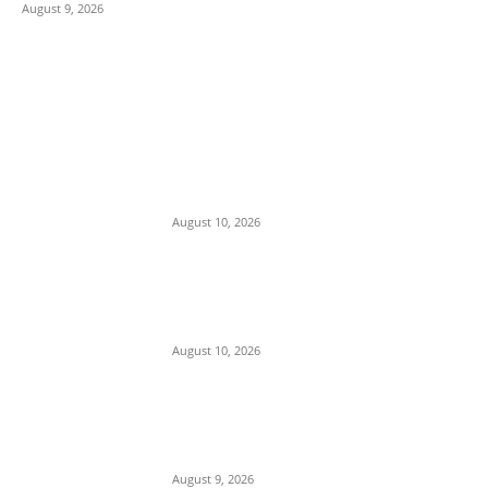
August 9, 2026
POPULAR POSTS
CM मोहन यादव ने 4 नई फ्लाइट्स
को दिखाई हरी झंडी, अब MP से
पटना और कोलकाता की सीधी
कनेक्टिविटी
August 10, 2026
बारिश के बीच भोपाल में तिरंगा यात्रा,
CM मोहन यादव ने किया शुभारंभ;
बोले- आजीवन देश सेवा का लें संकल्प
August 10, 2026
भीमकुंड से जटाशंकर जल चढ़ाने जा
रहे दो कांवड़ियों की दर्दनाक मौत, तेज
रफ्तार ट्रक ने बाइक को मारी टक्कर
August 9, 2026