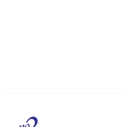
POPULAR CATEGORY
Madhya Pradesh
14566
Nation
13510
The World
7502
Breaking News
6634
Chhattisgarh
4679
Uttar Pradesh
3937
Social Viral
3576