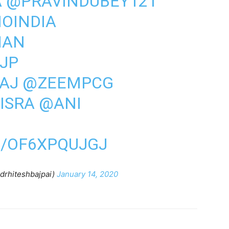
A
@PRAVINDUBEY121
OINDIA
HAN
JP
AJ
@ZEEMPCG
ISRA
@ANI
M/OF6XPQUJGJ
@drhiteshbajpai)
January 14, 2020