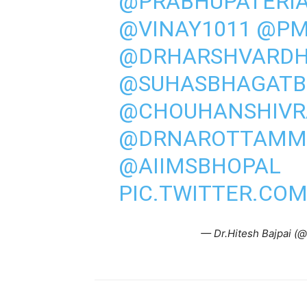
@PRABHUPATERI
@VINAY1011
@PM
@DRHARSHVARD
@SUHASBHAGATB
@CHOUHANSHIVR
@DRNAROTTAMM
@AIIMSBHOPAL
PIC.TWITTER.CO
— Dr.Hitesh Bajpai (