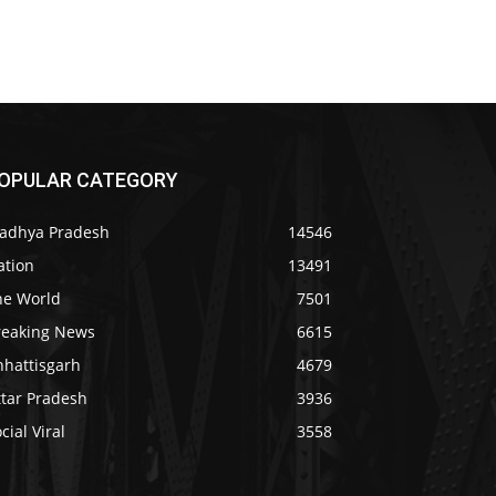
OPULAR CATEGORY
adhya Pradesh
14546
ation
13491
he World
7501
reaking News
6615
hhattisgarh
4679
ttar Pradesh
3936
cial Viral
3558