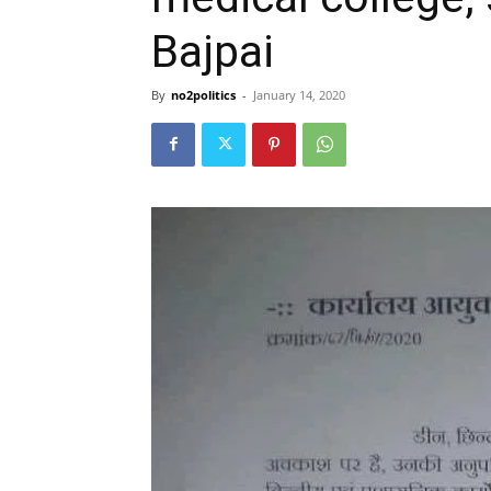
Bajpai
By
no2politics
-
January 14, 2020