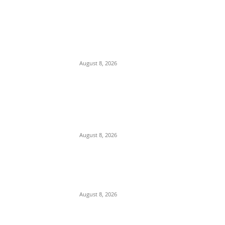
POPULAR POSTS
Department Of Public
Relations,M.P.
August 8, 2026
कलेक्टर मृणाल मीणा की कार्यवाही से
लापरवाह ओर भ्रस्टाचारी
अधिकारियों में हड़कम्प,अब ईशानगर
प्राचार्य को किया निलंबित
August 8, 2026
IIT दिल्ली दीक्षांत समारोह में PM
मोदी का हल्का-फुल्का अंदाज, बोले
—“मैं तो बाबा बागेश्वर नहीं हूं…”
August 8, 2026
POPULAR CATEGORY