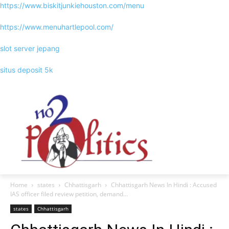
https://www.biskitjunkiehouston.com/menu
https://www.menuhartlepool.com/
slot server jepang
situs deposit 5k
Home
states
Chhattisgarh
Chhattisgarh News In Hindi : Accused
IAS officer filed review petition, demand...
states
Chhattisgarh