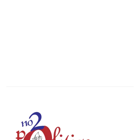
Madhya Pradesh
14554
Nation
13498
The World
7502
Breaking News
6622
Chhattisgarh
4679
Uttar Pradesh
3936
Social Viral
3564