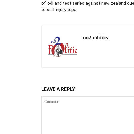
of odi and test series against new zealand du
to calf injury tspo
no2politics
LEAVE A REPLY