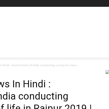
 Hindi : Government of India conducting survey for ease...
s In Hindi :
ndia conducting
 life in Raipur 2019 |