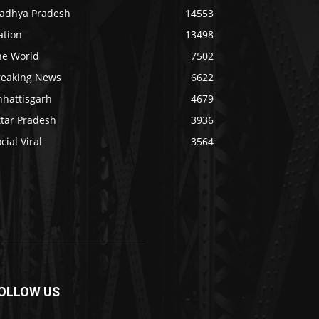
adhya Pradesh
14553
ation
13498
he World
7502
reaking News
6622
hhattisgarh
4679
ttar Pradesh
3936
cial Viral
3564
OLLOW US