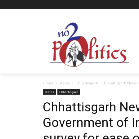
Home
states
Chhattisgarh
Chhattisgarh News In
states
Chhattisgarh
Chhattisgarh New
Government of I
survey for ease of