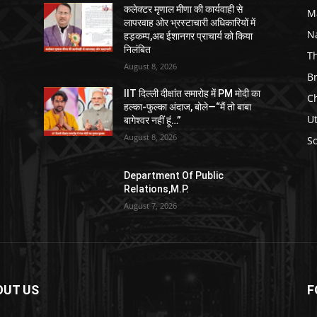
कलेक्टर मृणाल मीणा की कार्यवाही से
M
लापरवाह ओर भ्रस्टाचारी अधिकारियों में
N
हड़कम्प,अब ईशानगर प्राचार्य को किया
निलंबित
T
August 8, 2026
B
IIT दिल्ली दीक्षांत समारोह में PM मोदी का
C
हल्का-फुल्का अंदाज, बोले—“मैं तो बाबा
U
बागेश्वर नहीं हूं…”
August 8, 2026
So
Department Of Public
Relations,M.P.
August 7, 2026
OUT US
F