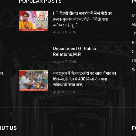
POPULAR POSTS
P
IIT दिल्ली दीक्षांत समारोह में PM मोदी का
M
हल्का-फुल्का अंदाज, बोले—“मैं तो बाबा
N
बागेश्वर नहीं हूं…”
August 8, 2026
T
B
Department Of Public
C
Relations,M.P.
U
August 7, 2026
So
 का
नर्मदापुरम में मिलावटखोरों पर खाद्य विभाग का
शिकंजा,दो दिन में 400 किलो से ज्यादा
संदिग्ध घी किया जप्त,
August 7, 2026
OUT US
F