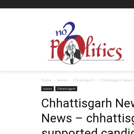
Home
states
Chhattisgarh
Chhattisgarh News In
states
Chhattisgarh
Chhattisgarh News
News – chhattis
supported candi