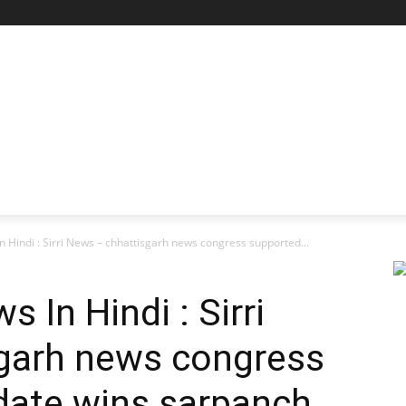
 Hindi : Sirri News – chhattisgarh news congress supported...
 In Hindi : Sirri
garh news congress
date wins sarpanch