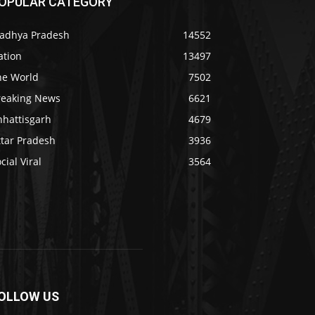
OPULAR CATEGORY
adhya Pradesh
14552
ation
13497
he World
7502
reaking News
6621
hhattisgarh
4679
ttar Pradesh
3936
cial Viral
3564
OLLOW US