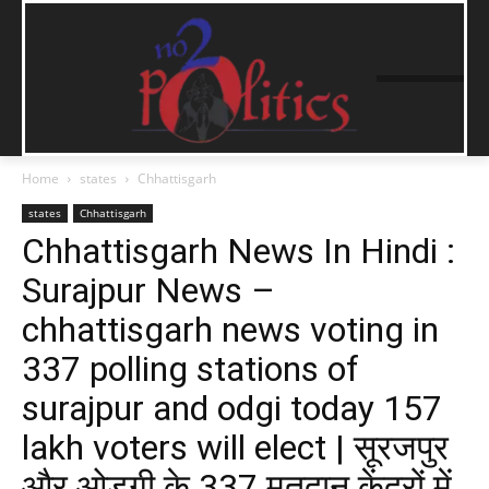
Home
states
Chhattisgarh
states
Chhattisgarh
Chhattisgarh News In Hindi :
Surajpur News –
chhattisgarh news voting in
337 polling stations of
surajpur and odgi today 157
lakh voters will elect | सूरजपुर
और ओड़गी के 337 मतदान केंद्रों में