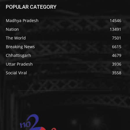
POPULAR CATEGORY
Madhya Pradesh
14546
Nation
13491
The World
7501
Breaking News
6615
Chhattisgarh
4679
Uttar Pradesh
3936
Social Viral
3558