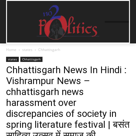
Home
states
Chhattisgarh
states
Chhattisgarh
Chhattisgarh News In Hindi :
Vishrampur News –
chhattisgarh news
harassment over
discrepancies of society in
spring literature festival | बसंत
साहित्य उत्सव में समाज की