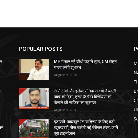
POPULAR POSTS
P
हन
MP में चार नई सीधी उड़ानें शुरू, CM मोहन
M
यादव करेंगे शुभारंभ
N
August 9, 2026
T
B
ली
सीसीटीवी और इलेक्ट्रॉनिक साक्ष्यों ने बदली
जांच की दिशा, हत्या के पीछे विरोधियों को
C
फंसाने की साजिश का खुलासा
U
August 9, 2026
So
ी
इटारसी-जबलपुर रेल यात्रियों के लिए बड़ी
नें
खुशखबरी, रोज चलेगी नई पैसेंजर ट्रेन, जानें
पूरा टाइमटेबल