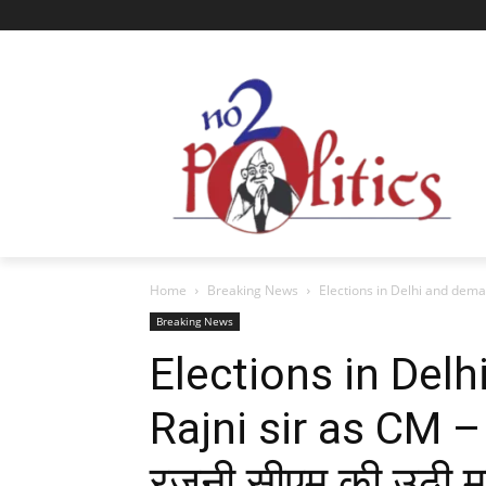
Home
Breaking News
Elections in Delhi and demand
Breaking News
Elections in Del
Rajni sir as CM – च
रजनी सीएम की उठी मा