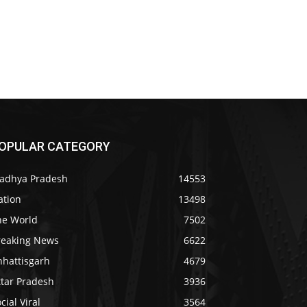
OPULAR CATEGORY
adhya Pradesh
14553
ation
13498
he World
7502
reaking News
6622
hhattisgarh
4679
ttar Pradesh
3936
cial Viral
3564