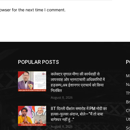
owser for the next time I comment.
POPULAR POSTS
P
कलेक्टर मृणाल मीणा की कार्यवाही से
M
लापरवाह ओर भ्रस्टाचारी अधिकारियों में
N
हड़कम्प,अब ईशानगर प्राचार्य को किया
निलंबित
T
August 8, 2026
B
IIT दिल्ली दीक्षांत समारोह में PM मोदी का
C
हल्का-फुल्का अंदाज, बोले—“मैं तो बाबा
U
बागेश्वर नहीं हूं…”
August 8, 2026
So