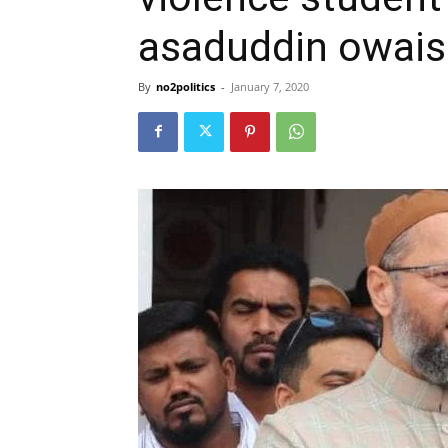
asaduddin owaisi
By
no2politics
-
January 7, 2020