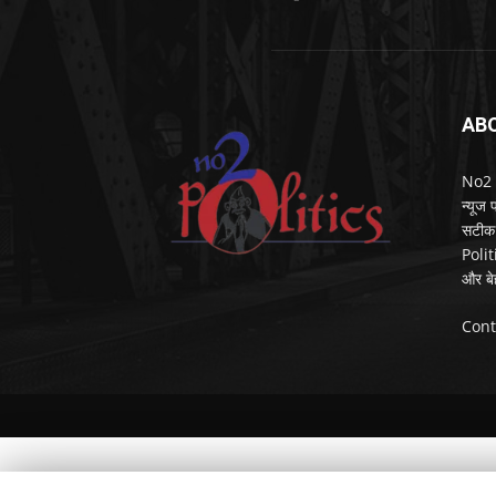
AB
No2 Po
न्यूज
सटीक 
Polit
और बे
Cont