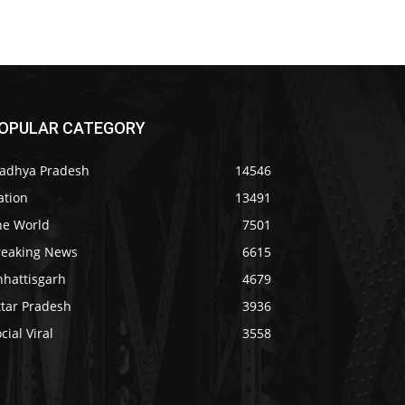
OPULAR CATEGORY
adhya Pradesh
14546
ation
13491
he World
7501
reaking News
6615
hhattisgarh
4679
ttar Pradesh
3936
cial Viral
3558