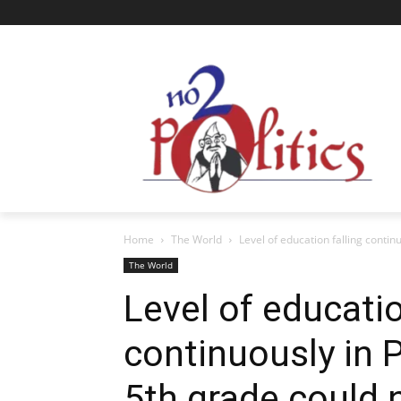
Home
The World
Level of education falling continu
The World
Level of educatio
continuously in 
5th grade could n