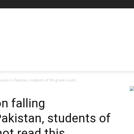
ously in Pakistan, students of 5th grade could...
n falling
Pakistan, students of
ot read this