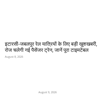
इटारसी-जबलपुर रेल यात्रियों के लिए बड़ी खुशखबरी,
रोज चलेगी नई पैसेंजर ट्रेन, जानें पूरा टाइमटेबल
August 8, 2026
POPULAR POSTS
MP में चार नई सीधी उड़ानें शुरू,
CM मोहन यादव करेंगे शुभारंभ
August 9, 2026
सीसीटीवी और इलेक्ट्रॉनिक साक्ष्यों ने