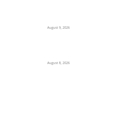
बदली जांच की दिशा, हत्या के पीछे
विरोधियों को फंसाने की साजिश का
खुलासा
August 9, 2026
इटारसी-जबलपुर रेल यात्रियों के लिए
बड़ी खुशखबरी, रोज चलेगी नई पैसेंजर
ट्रेन, जानें पूरा टाइमटेबल
August 8, 2026
POPULAR CATEGORY
Madhya Pradesh
14557
Nation
13502
The World
7502
Breaking News
6626
Chhattisgarh
4679