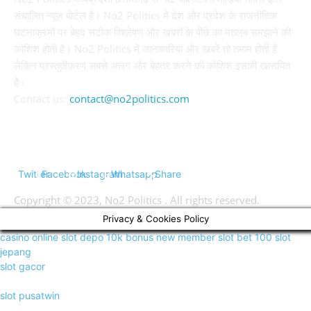
संचालित न्यूज पोर्टल है। No2 Politics में देश और प्रदेश के राजनीतिक
घटनाक्रमों पर बेहद सटीक विश्लेषण और खबरों के पीछे का मतलब समझाने की
कोशिश होती है। No2 Politics में जानकारियां और खबरें तो तमाम होती हैं
लेकिन प्रस्तुतीकरण सबसे अलग और बेहतर करने की कोशिश इसकी खासयित
है।
Contact us:
contact@no2politics.com
FOLLOW US
Twitter
Facebook
Instagram
Whatsapp
Share
Copyright © 2023, No2 Politics . All rights reserved.
Privacy & Cookies Policy
casino online
slot depo 10k
bonus new member
slot bet 100
slot
jepang
slot gacor
slot pusatwin