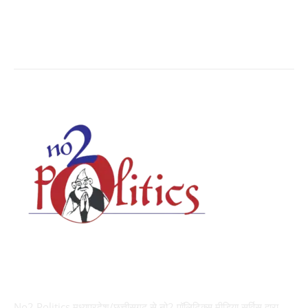
Uttar Pradesh
3936
Social Viral
3568
ABOUT US
No2 Politics मध्यप्रदेश/छत्तीसगढ़ से नो2 पॉलिटिक्स मीडिया सर्विस द्वारा