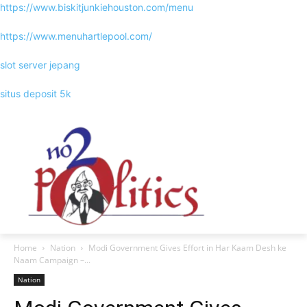
https://www.biskitjunkiehouston.com/menu
https://www.menuhartlepool.com/
slot server jepang
situs deposit 5k
Home
Nation
Modi Government Gives Effort in Har Kaam Desh ke
Naam Campaign –...
Nation