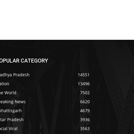
OPULAR CATEGORY
adhya Pradesh
14551
ation
13496
he World
7502
reaking News
6620
hhattisgarh
4679
ttar Pradesh
3936
cial Viral
3563