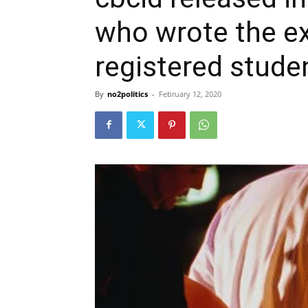
who wrote the ex
registered stude
By
no2politics
-
February 12, 2020