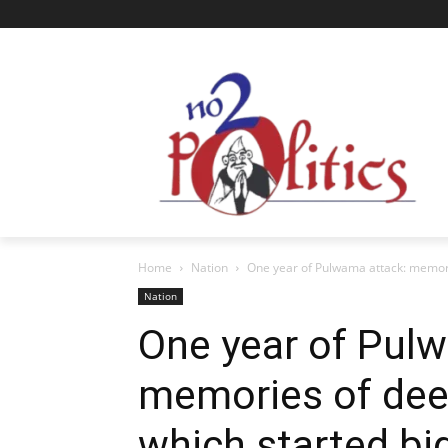
Home
Nation
One year of Pulwama attack: memorie
Nation
One year of Pul
memories of dee
which started big