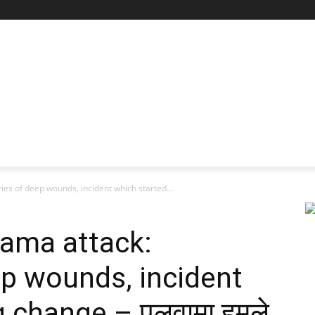
s of deep wounds, incident which started...
wama attack:
p wounds, incident
 change – पुलवामा हमले