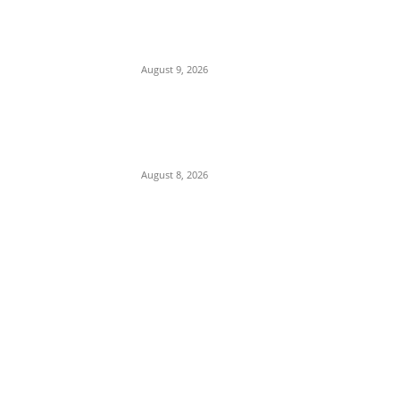
बदली जांच की दिशा, हत्या के पीछे
विरोधियों को फंसाने की साजिश का
खुलासा
August 9, 2026
इटारसी-जबलपुर रेल यात्रियों के लिए
बड़ी खुशखबरी, रोज चलेगी नई पैसेंजर
ट्रेन, जानें पूरा टाइमटेबल
August 8, 2026
POPULAR CATEGORY
Madhya Pradesh
14557
Nation
13502
The World
7502
Breaking News
6626
Chhattisgarh
4679
Uttar Pradesh
3936