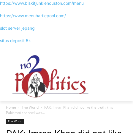
https://www.biskitjunkiehouston.com/menu
https://www.menuhartlepool.com/
slot server jepang
situs deposit 5k
Home
The World
PAK: Imran Khan did not like the truth, this
Pakistani channel was...
The World