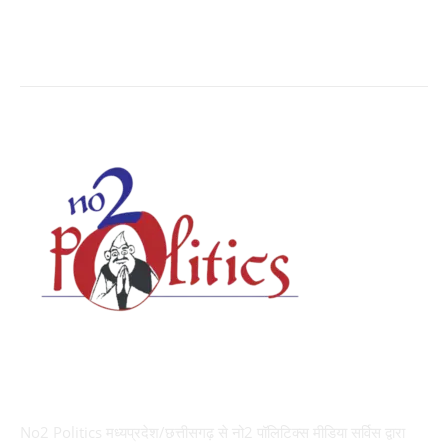
Social Viral
3568
ABOUT US
No2 Politics मध्यप्रदेश/छत्तीसगढ़ से नो2 पॉलिटिक्स मीडिया सर्विस द्वारा