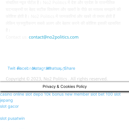
संचालित न्यूज पोर्टल है। No2 Politics में देश और प्रदेश के राजनीतिक
घटनाक्रमों पर बेहद सटीक विश्लेषण और खबरों के पीछे का मतलब समझाने की
कोशिश होती है। No2 Politics में जानकारियां और खबरें तो तमाम होती हैं
लेकिन प्रस्तुतीकरण सबसे अलग और बेहतर करने की कोशिश इसकी खासयित
है।
Contact us:
contact@no2politics.com
FOLLOW US
Twitter
Facebook
Instagram
Whatsapp
Share
Copyright © 2023, No2 Politics . All rights reserved.
Privacy & Cookies Policy
casino online
slot depo 10k
bonus new member
slot bet 100
slot
jepang
slot gacor
slot pusatwin