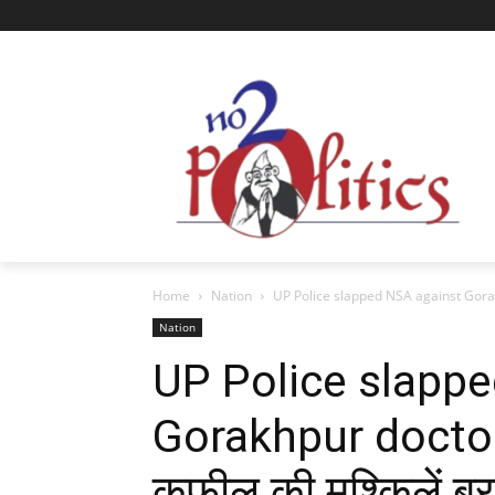
Home
Nation
UP Police slapped NSA against Gorak
Nation
UP Police slapp
Gorakhpur doctor
कफील की मुश्किलें ब