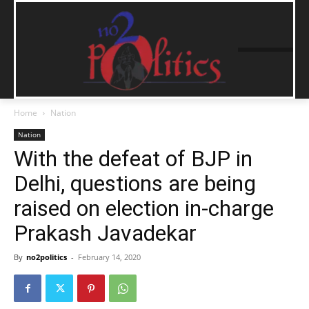
Home
Nation
Nation
With the defeat of BJP in
Delhi, questions are being
raised on election in-charge
Prakash Javadekar
By
no2politics
-
February 14, 2020