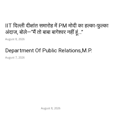
IIT दिल्ली दीक्षांत समारोह में PM मोदी का हल्का-फुल्का
अंदाज, बोले—“मैं तो बाबा बागेश्वर नहीं हूं…”
August 8, 2026
Department Of Public Relations,M.P.
August 7, 2026
POPULAR POSTS
कलेक्टर मृणाल मीणा की कार्यवाही से
लापरवाह ओर भ्रस्टाचारी
अधिकारियों में हड़कम्प,अब ईशानगर
प्राचार्य को किया निलंबित
August 8, 2026