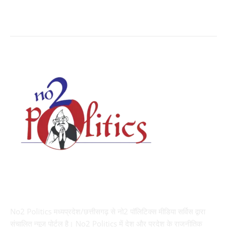
Social Viral
3564
ABOUT US
No2 Politics मध्यप्रदेश/छत्तीसगढ़ से नो2 पॉलिटिक्स मीडिया सर्विस द्वारा
संचालित न्यूज पोर्टल है। No2 Politics में देश और प्रदेश के राजनीतिक