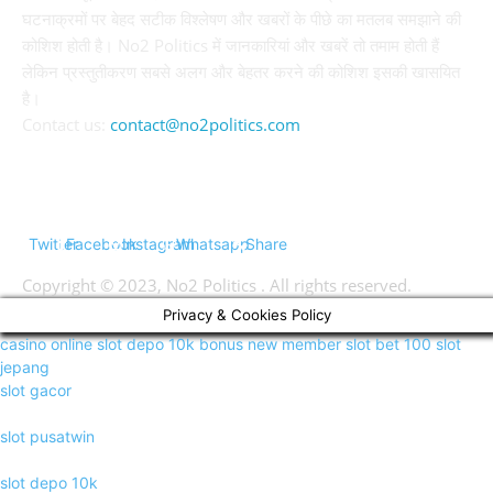
घटनाक्रमों पर बेहद सटीक विश्लेषण और खबरों के पीछे का मतलब समझाने की
कोशिश होती है। No2 Politics में जानकारियां और खबरें तो तमाम होती हैं
लेकिन प्रस्तुतीकरण सबसे अलग और बेहतर करने की कोशिश इसकी खासयित
है।
Contact us:
contact@no2politics.com
FOLLOW US
Twitter
Facebook
Instagram
Whatsapp
Share
Copyright © 2023, No2 Politics . All rights reserved.
Privacy & Cookies Policy
casino online
slot depo 10k
bonus new member
slot bet 100
slot
jepang
slot gacor
slot pusatwin
slot depo 10k