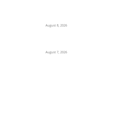
IIT दिल्ली दीक्षांत समारोह में PM
मोदी का हल्का-फुल्का अंदाज, बोले
—“मैं तो बाबा बागेश्वर नहीं हूं…”
August 8, 2026
Department Of Public
Relations,M.P.
August 7, 2026
POPULAR CATEGORY
Madhya Pradesh
14553
Nation
13498
The World
7502
Breaking News
6622
Chhattisgarh
4679
Uttar Pradesh
3936