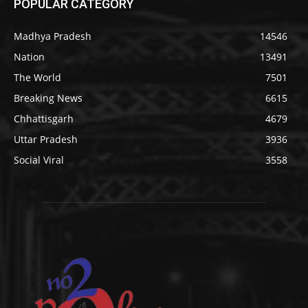
POPULAR CATEGORY
Madhya Pradesh
14546
Nation
13491
The World
7501
Breaking News
6615
Chhattisgarh
4679
Uttar Pradesh
3936
Social Viral
3558