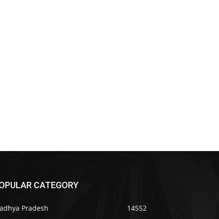
OPULAR CATEGORY
adhya Pradesh
14552