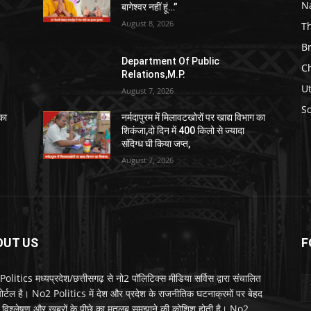
N
बागेश्वर नहीं हूं…”
August 8, 2026
T
B
Department Of Public
C
Relations,M.P.
U
August 7, 2026
So
 का
नर्मदापुरम में मिलावटखोरों पर खाद्य विभाग का
शिकंजा,दो दिन में 400 किलो से ज्यादा
संदिग्ध घी किया जप्त,
August 7, 2026
OUT US
F
litics मध्यप्रदेश/छत्तीसगढ़ से नो2 पॉलिटिक्स मीडिया सर्विस द्वारा संचालित
 पोर्टल है। No2 Politics में देश और प्रदेश के राजनीतिक घटनाक्रमों पर बेहद
विश्लेषण और खबरों के पीछे का मतलब समझाने की कोशिश होती है। No2