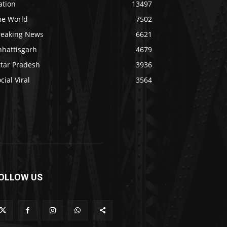
ation
13497
he World
7502
reaking News
6621
hhattisgarh
4679
ttar Pradesh
3936
cial Viral
3564
OLLOW US