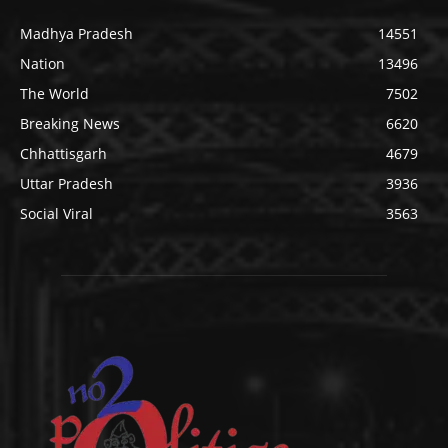
Madhya Pradesh
14551
Nation
13496
The World
7502
Breaking News
6620
Chhattisgarh
4679
Uttar Pradesh
3936
Social Viral
3563