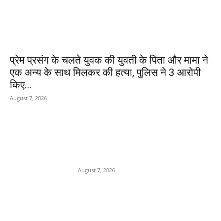
प्रेम प्रसंग के चलते युवक की युवती के पिता और मामा ने
एक अन्य के साथ मिलकर की हत्या, पुलिस ने 3 आरोपी
किए...
August 7, 2026
POPULAR POSTS
Department Of Public
Relations,M.P.
August 7, 2026
नर्मदापुरम में मिलावटखोरों पर खाद्य
विभाग का शिकंजा,दो दिन में 400
किलो से ज्यादा संदिग्ध घी किया जप्त,