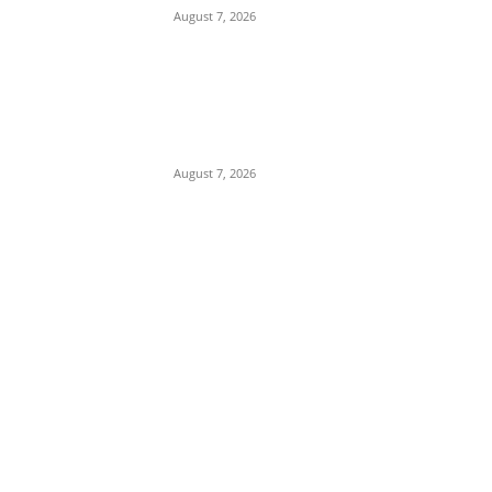
August 7, 2026
प्रेम प्रसंग के चलते युवक की युवती
के पिता और मामा ने एक अन्य के साथ
मिलकर की हत्या, पुलिस ने 3 आरोपी
किए...
August 7, 2026
POPULAR CATEGORY
Madhya Pradesh
14551
Nation
13496
The World
7502
Breaking News
6620
Chhattisgarh
4679
Uttar Pradesh
3936
Social Viral
3563