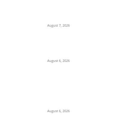
किराए के बैंक खातों से चल रहा था
साइबर ठगी का खेल, पुलिस ने आरोपी
दबोचा
August 7, 2026
बच्चों के टिफिन में करें शामिल
छत्तीसगढ़िया बिस्किट रोटी, स्वाद के
साथ मिलेगा भरपूर पोषण, जानें रेसिपी
August 6, 2026
FD पर फर्जी लोन, फिर सरकारी रकम
की हेराफेरी… ओडिशा में को-ऑपरेटिव
बैंक के पूर्व मैनेजर समेत 2 गिरफ्तार –
odisha cooperative bank
fraud...
August 6, 2026
POPULAR CATEGORY