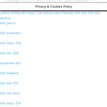
Copyright © 2023, No2 Politics . All rights reserved.
Privacy & Cookies Policy
casino online
slot depo 10k
bonus new member
slot bet 100
slot
jepang
slot gacor
slot pusatwin
slot depo 10k
slot bet 200
pusatwin slot
slot thailand
slot bet 100
slot bet kecil
slot depo 10k