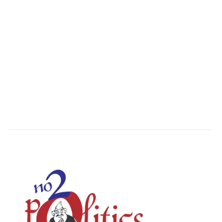
Madhya Pradesh
14547
Nation
13492
The World
7501
Breaking News
6616
Chhattisgarh
4679
Uttar Pradesh
3936
Social Viral
3559