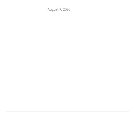
Relations,M.P.
August 7, 2026
POPULAR CATEGORY
Madhya Pradesh
14553
Nation
13498
The World
7502
Breaking News
6622
Chhattisgarh
4679
Uttar Pradesh
3936
Social Viral
3564