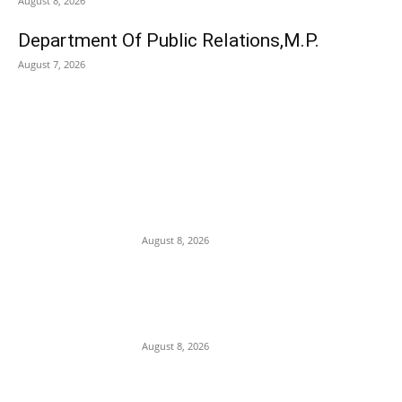
August 8, 2026
Department Of Public Relations,M.P.
August 7, 2026
POPULAR POSTS
कलेक्टर मृणाल मीणा की कार्यवाही से
लापरवाह ओर भ्रस्टाचारी
अधिकारियों में हड़कम्प,अब ईशानगर
प्राचार्य को किया निलंबित
August 8, 2026
IIT दिल्ली दीक्षांत समारोह में PM
मोदी का हल्का-फुल्का अंदाज, बोले
—“मैं तो बाबा बागेश्वर नहीं हूं…”
August 8, 2026
Department Of Public