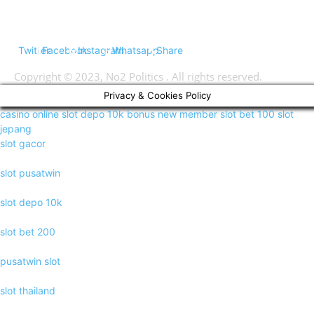
FOLLOW US
Twitter
Facebook
Instagram
Whatsapp
Share
Copyright © 2023, No2 Politics . All rights reserved.
Privacy & Cookies Policy
casino online
slot depo 10k
bonus new member
slot bet 100
slot
jepang
slot gacor
slot pusatwin
slot depo 10k
slot bet 200
pusatwin slot
slot thailand